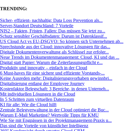
TRENDING:
Sicher- effizient- nachhaltig: Data Loss Prevention als...
Server-Standort Deutschland: 7 Vorteile
NIS2 – Fakten, Fristen, Fallen: Das müssen Sie jetzt zu...
Schutz sensibler Geschäftsdaten: Darum ist Datenklassif...
US Cloud Act vs EU-DSGVO: So können sich Unternehmen ab...
Sprechstunde aus der Cloud: innovative Lösungen für das...
Digitale Dokumentenverwaltung als Schlüssel zur erfolgr...
Neue Trends im Dokumentenmanagement: Cloud, KI und das ...
Digital statt Papier: Warum die Zeiterfassungspflicht e...
Produktiv und innovativ – einfach in der Cloud
6 Must-haves für eine sichere und effiziente Vorstands-...
Keine Ausreden mehr: Digitalisierungsvorhaben gewinnbri...
Digitalisierung entlang der Employee Journey
Kostenfaktor Belegschaft: 3 Bereiche, in denen Unterneh...
Mit individuellen Lösungen in die Cloud
In 5 Schritten zum virtuellen Datenraum
KI für alle: Wie die Cloud hilft
Zentrale Belegverwaltung in der Cloud optimiert die Buc...
Warum E-Mail Marketing? Wertvolle Tipps für KMU
Wie Sie mit Engpässen in der Projektmanagement-Praxis u...
Das sind die Vorteile von künstlicher Intelligenz
360° Kundensicht durch smartes Cloud-CRM