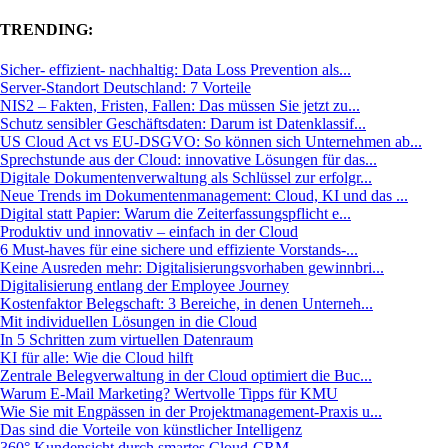
TRENDING:
Sicher- effizient- nachhaltig: Data Loss Prevention als...
Server-Standort Deutschland: 7 Vorteile
NIS2 – Fakten, Fristen, Fallen: Das müssen Sie jetzt zu...
Schutz sensibler Geschäftsdaten: Darum ist Datenklassif...
US Cloud Act vs EU-DSGVO: So können sich Unternehmen ab...
Sprechstunde aus der Cloud: innovative Lösungen für das...
Digitale Dokumentenverwaltung als Schlüssel zur erfolgr...
Neue Trends im Dokumentenmanagement: Cloud, KI und das ...
Digital statt Papier: Warum die Zeiterfassungspflicht e...
Produktiv und innovativ – einfach in der Cloud
6 Must-haves für eine sichere und effiziente Vorstands-...
Keine Ausreden mehr: Digitalisierungsvorhaben gewinnbri...
Digitalisierung entlang der Employee Journey
Kostenfaktor Belegschaft: 3 Bereiche, in denen Unterneh...
Mit individuellen Lösungen in die Cloud
In 5 Schritten zum virtuellen Datenraum
KI für alle: Wie die Cloud hilft
Zentrale Belegverwaltung in der Cloud optimiert die Buc...
Warum E-Mail Marketing? Wertvolle Tipps für KMU
Wie Sie mit Engpässen in der Projektmanagement-Praxis u...
Das sind die Vorteile von künstlicher Intelligenz
360° Kundensicht durch smartes Cloud-CRM