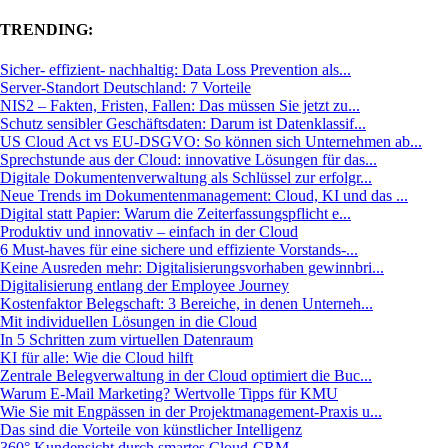
TRENDING:
Sicher- effizient- nachhaltig: Data Loss Prevention als...
Server-Standort Deutschland: 7 Vorteile
NIS2 – Fakten, Fristen, Fallen: Das müssen Sie jetzt zu...
Schutz sensibler Geschäftsdaten: Darum ist Datenklassif...
US Cloud Act vs EU-DSGVO: So können sich Unternehmen ab...
Sprechstunde aus der Cloud: innovative Lösungen für das...
Digitale Dokumentenverwaltung als Schlüssel zur erfolgr...
Neue Trends im Dokumentenmanagement: Cloud, KI und das ...
Digital statt Papier: Warum die Zeiterfassungspflicht e...
Produktiv und innovativ – einfach in der Cloud
6 Must-haves für eine sichere und effiziente Vorstands-...
Keine Ausreden mehr: Digitalisierungsvorhaben gewinnbri...
Digitalisierung entlang der Employee Journey
Kostenfaktor Belegschaft: 3 Bereiche, in denen Unterneh...
Mit individuellen Lösungen in die Cloud
In 5 Schritten zum virtuellen Datenraum
KI für alle: Wie die Cloud hilft
Zentrale Belegverwaltung in der Cloud optimiert die Buc...
Warum E-Mail Marketing? Wertvolle Tipps für KMU
Wie Sie mit Engpässen in der Projektmanagement-Praxis u...
Das sind die Vorteile von künstlicher Intelligenz
360° Kundensicht durch smartes Cloud-CRM