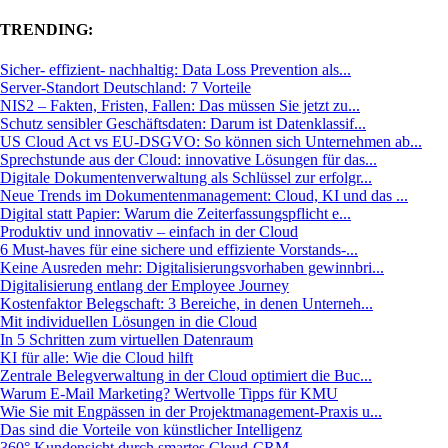
TRENDING:
Sicher- effizient- nachhaltig: Data Loss Prevention als...
Server-Standort Deutschland: 7 Vorteile
NIS2 – Fakten, Fristen, Fallen: Das müssen Sie jetzt zu...
Schutz sensibler Geschäftsdaten: Darum ist Datenklassif...
US Cloud Act vs EU-DSGVO: So können sich Unternehmen ab...
Sprechstunde aus der Cloud: innovative Lösungen für das...
Digitale Dokumentenverwaltung als Schlüssel zur erfolgr...
Neue Trends im Dokumentenmanagement: Cloud, KI und das ...
Digital statt Papier: Warum die Zeiterfassungspflicht e...
Produktiv und innovativ – einfach in der Cloud
6 Must-haves für eine sichere und effiziente Vorstands-...
Keine Ausreden mehr: Digitalisierungsvorhaben gewinnbri...
Digitalisierung entlang der Employee Journey
Kostenfaktor Belegschaft: 3 Bereiche, in denen Unterneh...
Mit individuellen Lösungen in die Cloud
In 5 Schritten zum virtuellen Datenraum
KI für alle: Wie die Cloud hilft
Zentrale Belegverwaltung in der Cloud optimiert die Buc...
Warum E-Mail Marketing? Wertvolle Tipps für KMU
Wie Sie mit Engpässen in der Projektmanagement-Praxis u...
Das sind die Vorteile von künstlicher Intelligenz
360° Kundensicht durch smartes Cloud-CRM