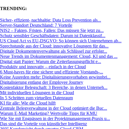
TRENDING:
Sicher- effizient- nachhaltig: Data Loss Prevention als...
Server-Standort Deutschland: 7 Vorteile
NIS2 – Fakten, Fristen, Fallen: Das müssen Sie jetzt zu...
Schutz sensibler Geschäftsdaten: Darum ist Datenklassif...
US Cloud Act vs EU-DSGVO: So können sich Unternehmen ab...
Sprechstunde aus der Cloud: innovative Lösungen für das...
Digitale Dokumentenverwaltung als Schlüssel zur erfolgr...
Neue Trends im Dokumentenmanagement: Cloud, KI und das ...
Digital statt Papier: Warum die Zeiterfassungspflicht e...
Produktiv und innovativ – einfach in der Cloud
6 Must-haves für eine sichere und effiziente Vorstands-...
Keine Ausreden mehr: Digitalisierungsvorhaben gewinnbri...
Digitalisierung entlang der Employee Journey
Kostenfaktor Belegschaft: 3 Bereiche, in denen Unterneh...
Mit individuellen Lösungen in die Cloud
In 5 Schritten zum virtuellen Datenraum
KI für alle: Wie die Cloud hilft
Zentrale Belegverwaltung in der Cloud optimiert die Buc...
Warum E-Mail Marketing? Wertvolle Tipps für KMU
Wie Sie mit Engpässen in der Projektmanagement-Praxis u...
Das sind die Vorteile von künstlicher Intelligenz
360° Kundensicht durch smartes Cloud-CRM