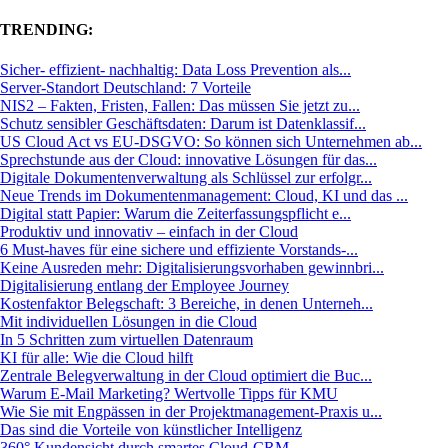
TRENDING:
Sicher- effizient- nachhaltig: Data Loss Prevention als...
Server-Standort Deutschland: 7 Vorteile
NIS2 – Fakten, Fristen, Fallen: Das müssen Sie jetzt zu...
Schutz sensibler Geschäftsdaten: Darum ist Datenklassif...
US Cloud Act vs EU-DSGVO: So können sich Unternehmen ab...
Sprechstunde aus der Cloud: innovative Lösungen für das...
Digitale Dokumentenverwaltung als Schlüssel zur erfolgr...
Neue Trends im Dokumentenmanagement: Cloud, KI und das ...
Digital statt Papier: Warum die Zeiterfassungspflicht e...
Produktiv und innovativ – einfach in der Cloud
6 Must-haves für eine sichere und effiziente Vorstands-...
Keine Ausreden mehr: Digitalisierungsvorhaben gewinnbri...
Digitalisierung entlang der Employee Journey
Kostenfaktor Belegschaft: 3 Bereiche, in denen Unterneh...
Mit individuellen Lösungen in die Cloud
In 5 Schritten zum virtuellen Datenraum
KI für alle: Wie die Cloud hilft
Zentrale Belegverwaltung in der Cloud optimiert die Buc...
Warum E-Mail Marketing? Wertvolle Tipps für KMU
Wie Sie mit Engpässen in der Projektmanagement-Praxis u...
Das sind die Vorteile von künstlicher Intelligenz
360° Kundensicht durch smartes Cloud-CRM