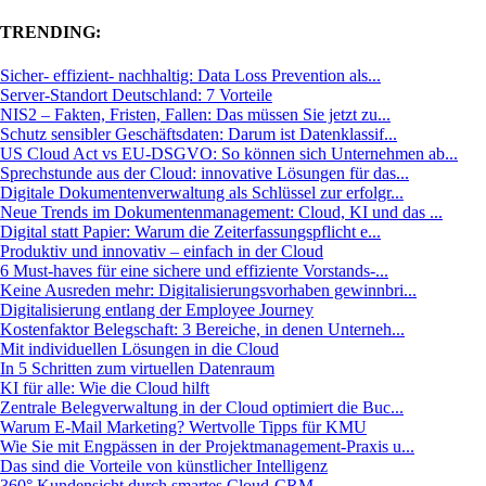
TRENDING:
Sicher- effizient- nachhaltig: Data Loss Prevention als...
Server-Standort Deutschland: 7 Vorteile
NIS2 – Fakten, Fristen, Fallen: Das müssen Sie jetzt zu...
Schutz sensibler Geschäftsdaten: Darum ist Datenklassif...
US Cloud Act vs EU-DSGVO: So können sich Unternehmen ab...
Sprechstunde aus der Cloud: innovative Lösungen für das...
Digitale Dokumentenverwaltung als Schlüssel zur erfolgr...
Neue Trends im Dokumentenmanagement: Cloud, KI und das ...
Digital statt Papier: Warum die Zeiterfassungspflicht e...
Produktiv und innovativ – einfach in der Cloud
6 Must-haves für eine sichere und effiziente Vorstands-...
Keine Ausreden mehr: Digitalisierungsvorhaben gewinnbri...
Digitalisierung entlang der Employee Journey
Kostenfaktor Belegschaft: 3 Bereiche, in denen Unterneh...
Mit individuellen Lösungen in die Cloud
In 5 Schritten zum virtuellen Datenraum
KI für alle: Wie die Cloud hilft
Zentrale Belegverwaltung in der Cloud optimiert die Buc...
Warum E-Mail Marketing? Wertvolle Tipps für KMU
Wie Sie mit Engpässen in der Projektmanagement-Praxis u...
Das sind die Vorteile von künstlicher Intelligenz
360° Kundensicht durch smartes Cloud-CRM