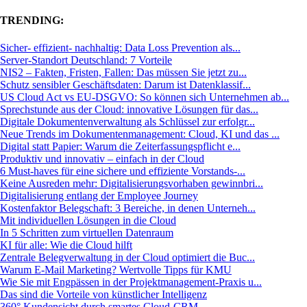
TRENDING:
Sicher- effizient- nachhaltig: Data Loss Prevention als...
Server-Standort Deutschland: 7 Vorteile
NIS2 – Fakten, Fristen, Fallen: Das müssen Sie jetzt zu...
Schutz sensibler Geschäftsdaten: Darum ist Datenklassif...
US Cloud Act vs EU-DSGVO: So können sich Unternehmen ab...
Sprechstunde aus der Cloud: innovative Lösungen für das...
Digitale Dokumentenverwaltung als Schlüssel zur erfolgr...
Neue Trends im Dokumentenmanagement: Cloud, KI und das ...
Digital statt Papier: Warum die Zeiterfassungspflicht e...
Produktiv und innovativ – einfach in der Cloud
6 Must-haves für eine sichere und effiziente Vorstands-...
Keine Ausreden mehr: Digitalisierungsvorhaben gewinnbri...
Digitalisierung entlang der Employee Journey
Kostenfaktor Belegschaft: 3 Bereiche, in denen Unterneh...
Mit individuellen Lösungen in die Cloud
In 5 Schritten zum virtuellen Datenraum
KI für alle: Wie die Cloud hilft
Zentrale Belegverwaltung in der Cloud optimiert die Buc...
Warum E-Mail Marketing? Wertvolle Tipps für KMU
Wie Sie mit Engpässen in der Projektmanagement-Praxis u...
Das sind die Vorteile von künstlicher Intelligenz
360° Kundensicht durch smartes Cloud-CRM