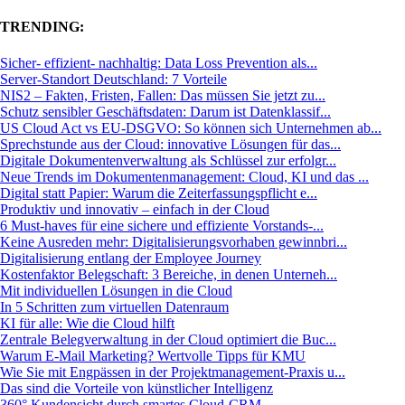
TRENDING:
Sicher- effizient- nachhaltig: Data Loss Prevention als...
Server-Standort Deutschland: 7 Vorteile
NIS2 – Fakten, Fristen, Fallen: Das müssen Sie jetzt zu...
Schutz sensibler Geschäftsdaten: Darum ist Datenklassif...
US Cloud Act vs EU-DSGVO: So können sich Unternehmen ab...
Sprechstunde aus der Cloud: innovative Lösungen für das...
Digitale Dokumentenverwaltung als Schlüssel zur erfolgr...
Neue Trends im Dokumentenmanagement: Cloud, KI und das ...
Digital statt Papier: Warum die Zeiterfassungspflicht e...
Produktiv und innovativ – einfach in der Cloud
6 Must-haves für eine sichere und effiziente Vorstands-...
Keine Ausreden mehr: Digitalisierungsvorhaben gewinnbri...
Digitalisierung entlang der Employee Journey
Kostenfaktor Belegschaft: 3 Bereiche, in denen Unterneh...
Mit individuellen Lösungen in die Cloud
In 5 Schritten zum virtuellen Datenraum
KI für alle: Wie die Cloud hilft
Zentrale Belegverwaltung in der Cloud optimiert die Buc...
Warum E-Mail Marketing? Wertvolle Tipps für KMU
Wie Sie mit Engpässen in der Projektmanagement-Praxis u...
Das sind die Vorteile von künstlicher Intelligenz
360° Kundensicht durch smartes Cloud-CRM