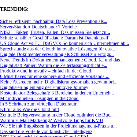
TRENDING:
Sicher- effizient- nachhaltig: Data Loss Prevention als...
Server-Standort Deutschland: 7 Vorteile
NIS2 – Fakten, Fristen, Fallen: Das müssen Sie jetzt zu...
Schutz sensibler Geschäftsdaten: Darum ist Datenklassif...
US Cloud Act vs EU-DSGVO: So können sich Unternehmen ab...
Sprechstunde aus der Cloud: innovative Lösungen für das...
Digitale Dokumentenverwaltung als Schlüssel zur erfolgr...
Neue Trends im Dokumentenmanagement: Cloud, KI und das ...
Digital statt Papier: Warum die Zeiterfassungspflicht e...
Produktiv und innovativ – einfach in der Cloud
6 Must-haves für eine sichere und effiziente Vorstands-...
Keine Ausreden mehr: Digitalisierungsvorhaben gewinnbri...
Digitalisierung entlang der Employee Journey
Kostenfaktor Belegschaft: 3 Bereiche, in denen Unterneh...
Mit individuellen Lösungen in die Cloud
In 5 Schritten zum virtuellen Datenraum
KI für alle: Wie die Cloud hilft
Zentrale Belegverwaltung in der Cloud optimiert die Buc...
Warum E-Mail Marketing? Wertvolle Tipps für KMU
Wie Sie mit Engpässen in der Projektmanagement-Praxis u...
Das sind die Vorteile von künstlicher Intelligenz
360° Kundensicht durch smartes Cloud-CRM