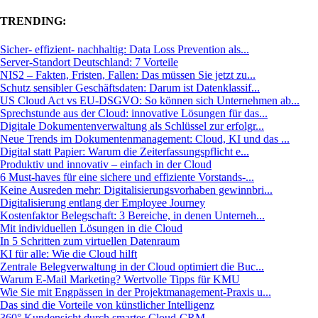
TRENDING:
Sicher- effizient- nachhaltig: Data Loss Prevention als...
Server-Standort Deutschland: 7 Vorteile
NIS2 – Fakten, Fristen, Fallen: Das müssen Sie jetzt zu...
Schutz sensibler Geschäftsdaten: Darum ist Datenklassif...
US Cloud Act vs EU-DSGVO: So können sich Unternehmen ab...
Sprechstunde aus der Cloud: innovative Lösungen für das...
Digitale Dokumentenverwaltung als Schlüssel zur erfolgr...
Neue Trends im Dokumentenmanagement: Cloud, KI und das ...
Digital statt Papier: Warum die Zeiterfassungspflicht e...
Produktiv und innovativ – einfach in der Cloud
6 Must-haves für eine sichere und effiziente Vorstands-...
Keine Ausreden mehr: Digitalisierungsvorhaben gewinnbri...
Digitalisierung entlang der Employee Journey
Kostenfaktor Belegschaft: 3 Bereiche, in denen Unterneh...
Mit individuellen Lösungen in die Cloud
In 5 Schritten zum virtuellen Datenraum
KI für alle: Wie die Cloud hilft
Zentrale Belegverwaltung in der Cloud optimiert die Buc...
Warum E-Mail Marketing? Wertvolle Tipps für KMU
Wie Sie mit Engpässen in der Projektmanagement-Praxis u...
Das sind die Vorteile von künstlicher Intelligenz
360° Kundensicht durch smartes Cloud-CRM