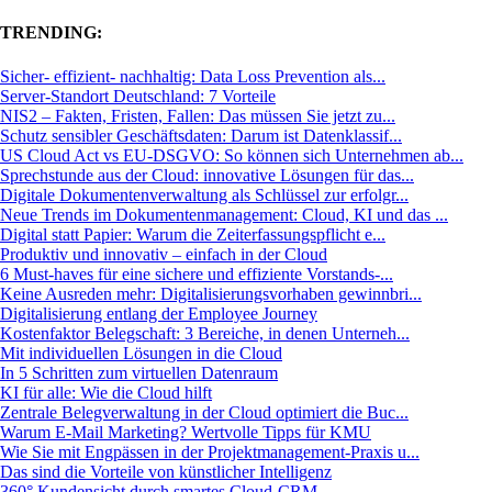
TRENDING:
Sicher- effizient- nachhaltig: Data Loss Prevention als...
Server-Standort Deutschland: 7 Vorteile
NIS2 – Fakten, Fristen, Fallen: Das müssen Sie jetzt zu...
Schutz sensibler Geschäftsdaten: Darum ist Datenklassif...
US Cloud Act vs EU-DSGVO: So können sich Unternehmen ab...
Sprechstunde aus der Cloud: innovative Lösungen für das...
Digitale Dokumentenverwaltung als Schlüssel zur erfolgr...
Neue Trends im Dokumentenmanagement: Cloud, KI und das ...
Digital statt Papier: Warum die Zeiterfassungspflicht e...
Produktiv und innovativ – einfach in der Cloud
6 Must-haves für eine sichere und effiziente Vorstands-...
Keine Ausreden mehr: Digitalisierungsvorhaben gewinnbri...
Digitalisierung entlang der Employee Journey
Kostenfaktor Belegschaft: 3 Bereiche, in denen Unterneh...
Mit individuellen Lösungen in die Cloud
In 5 Schritten zum virtuellen Datenraum
KI für alle: Wie die Cloud hilft
Zentrale Belegverwaltung in der Cloud optimiert die Buc...
Warum E-Mail Marketing? Wertvolle Tipps für KMU
Wie Sie mit Engpässen in der Projektmanagement-Praxis u...
Das sind die Vorteile von künstlicher Intelligenz
360° Kundensicht durch smartes Cloud-CRM