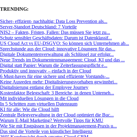
TRENDING:
Sicher- effizient- nachhaltig: Data Loss Prevention als...
Server-Standort Deutschland: 7 Vorteile
NIS2 – Fakten, Fristen, Fallen: Das müssen Sie jetzt zu...
Schutz sensibler Geschäftsdaten: Darum ist Datenklassif...
US Cloud Act vs EU-DSGVO: So können sich Unternehmen ab...
Sprechstunde aus der Cloud: innovative Lösungen für das...
Digitale Dokumentenverwaltung als Schlüssel zur erfolgr...
Neue Trends im Dokumentenmanagement: Cloud, KI und das ...
Digital statt Papier: Warum die Zeiterfassungspflicht e...
Produktiv und innovativ – einfach in der Cloud
6 Must-haves für eine sichere und effiziente Vorstands-...
Keine Ausreden mehr: Digitalisierungsvorhaben gewinnbri...
Digitalisierung entlang der Employee Journey
Kostenfaktor Belegschaft: 3 Bereiche, in denen Unterneh...
Mit individuellen Lösungen in die Cloud
In 5 Schritten zum virtuellen Datenraum
KI für alle: Wie die Cloud hilft
Zentrale Belegverwaltung in der Cloud optimiert die Buc...
Warum E-Mail Marketing? Wertvolle Tipps für KMU
Wie Sie mit Engpässen in der Projektmanagement-Praxis u...
Das sind die Vorteile von künstlicher Intelligenz
360° Kundensicht durch smartes Cloud-CRM