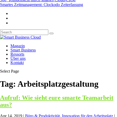
Smartes Zeitmanagement: Clockodo Zeiterfassung
Magazin
Smart Business
Ressorts
Über uns
Kontakt
Select Page
Tag:
Arbeitsplatzgestaltung
Aufruf: Wie sieht eure smarte Teamarbeit
aus?
Apr 14, 2019
|
Büro & Produktivität
,
Innovation für den Arbeitsplatz
|