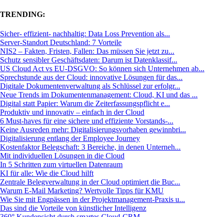
TRENDING:
Sicher- effizient- nachhaltig: Data Loss Prevention als...
Server-Standort Deutschland: 7 Vorteile
NIS2 – Fakten, Fristen, Fallen: Das müssen Sie jetzt zu...
Schutz sensibler Geschäftsdaten: Darum ist Datenklassif...
US Cloud Act vs EU-DSGVO: So können sich Unternehmen ab...
Sprechstunde aus der Cloud: innovative Lösungen für das...
Digitale Dokumentenverwaltung als Schlüssel zur erfolgr...
Neue Trends im Dokumentenmanagement: Cloud, KI und das ...
Digital statt Papier: Warum die Zeiterfassungspflicht e...
Produktiv und innovativ – einfach in der Cloud
6 Must-haves für eine sichere und effiziente Vorstands-...
Keine Ausreden mehr: Digitalisierungsvorhaben gewinnbri...
Digitalisierung entlang der Employee Journey
Kostenfaktor Belegschaft: 3 Bereiche, in denen Unterneh...
Mit individuellen Lösungen in die Cloud
In 5 Schritten zum virtuellen Datenraum
KI für alle: Wie die Cloud hilft
Zentrale Belegverwaltung in der Cloud optimiert die Buc...
Warum E-Mail Marketing? Wertvolle Tipps für KMU
Wie Sie mit Engpässen in der Projektmanagement-Praxis u...
Das sind die Vorteile von künstlicher Intelligenz
360° Kundensicht durch smartes Cloud-CRM