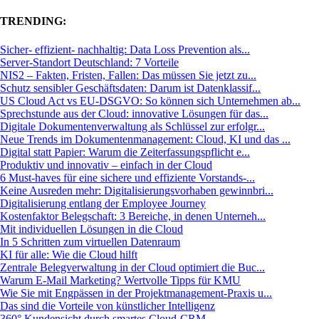
TRENDING:
Sicher- effizient- nachhaltig: Data Loss Prevention als...
Server-Standort Deutschland: 7 Vorteile
NIS2 – Fakten, Fristen, Fallen: Das müssen Sie jetzt zu...
Schutz sensibler Geschäftsdaten: Darum ist Datenklassif...
US Cloud Act vs EU-DSGVO: So können sich Unternehmen ab...
Sprechstunde aus der Cloud: innovative Lösungen für das...
Digitale Dokumentenverwaltung als Schlüssel zur erfolgr...
Neue Trends im Dokumentenmanagement: Cloud, KI und das ...
Digital statt Papier: Warum die Zeiterfassungspflicht e...
Produktiv und innovativ – einfach in der Cloud
6 Must-haves für eine sichere und effiziente Vorstands-...
Keine Ausreden mehr: Digitalisierungsvorhaben gewinnbri...
Digitalisierung entlang der Employee Journey
Kostenfaktor Belegschaft: 3 Bereiche, in denen Unterneh...
Mit individuellen Lösungen in die Cloud
In 5 Schritten zum virtuellen Datenraum
KI für alle: Wie die Cloud hilft
Zentrale Belegverwaltung in der Cloud optimiert die Buc...
Warum E-Mail Marketing? Wertvolle Tipps für KMU
Wie Sie mit Engpässen in der Projektmanagement-Praxis u...
Das sind die Vorteile von künstlicher Intelligenz
360° Kundensicht durch smartes Cloud-CRM