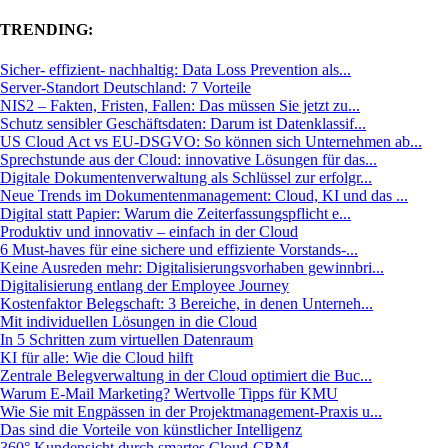
TRENDING:
Sicher- effizient- nachhaltig: Data Loss Prevention als...
Server-Standort Deutschland: 7 Vorteile
NIS2 – Fakten, Fristen, Fallen: Das müssen Sie jetzt zu...
Schutz sensibler Geschäftsdaten: Darum ist Datenklassif...
US Cloud Act vs EU-DSGVO: So können sich Unternehmen ab...
Sprechstunde aus der Cloud: innovative Lösungen für das...
Digitale Dokumentenverwaltung als Schlüssel zur erfolgr...
Neue Trends im Dokumentenmanagement: Cloud, KI und das ...
Digital statt Papier: Warum die Zeiterfassungspflicht e...
Produktiv und innovativ – einfach in der Cloud
6 Must-haves für eine sichere und effiziente Vorstands-...
Keine Ausreden mehr: Digitalisierungsvorhaben gewinnbri...
Digitalisierung entlang der Employee Journey
Kostenfaktor Belegschaft: 3 Bereiche, in denen Unterneh...
Mit individuellen Lösungen in die Cloud
In 5 Schritten zum virtuellen Datenraum
KI für alle: Wie die Cloud hilft
Zentrale Belegverwaltung in der Cloud optimiert die Buc...
Warum E-Mail Marketing? Wertvolle Tipps für KMU
Wie Sie mit Engpässen in der Projektmanagement-Praxis u...
Das sind die Vorteile von künstlicher Intelligenz
360° Kundensicht durch smartes Cloud-CRM