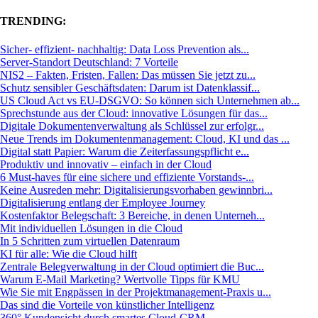
TRENDING:
Sicher- effizient- nachhaltig: Data Loss Prevention als...
Server-Standort Deutschland: 7 Vorteile
NIS2 – Fakten, Fristen, Fallen: Das müssen Sie jetzt zu...
Schutz sensibler Geschäftsdaten: Darum ist Datenklassif...
US Cloud Act vs EU-DSGVO: So können sich Unternehmen ab...
Sprechstunde aus der Cloud: innovative Lösungen für das...
Digitale Dokumentenverwaltung als Schlüssel zur erfolgr...
Neue Trends im Dokumentenmanagement: Cloud, KI und das ...
Digital statt Papier: Warum die Zeiterfassungspflicht e...
Produktiv und innovativ – einfach in der Cloud
6 Must-haves für eine sichere und effiziente Vorstands-...
Keine Ausreden mehr: Digitalisierungsvorhaben gewinnbri...
Digitalisierung entlang der Employee Journey
Kostenfaktor Belegschaft: 3 Bereiche, in denen Unterneh...
Mit individuellen Lösungen in die Cloud
In 5 Schritten zum virtuellen Datenraum
KI für alle: Wie die Cloud hilft
Zentrale Belegverwaltung in der Cloud optimiert die Buc...
Warum E-Mail Marketing? Wertvolle Tipps für KMU
Wie Sie mit Engpässen in der Projektmanagement-Praxis u...
Das sind die Vorteile von künstlicher Intelligenz
360° Kundensicht durch smartes Cloud-CRM