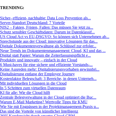
TRENDING:
Sicher- effizient- nachhaltig: Data Loss Prevention als...
Server-Standort Deutschland: 7 Vorteile
NIS2 – Fakten, Fristen, Fallen: Das müssen Sie jetzt zu...
Schutz sensibler Geschäftsdaten: Darum ist Datenklassif...
US Cloud Act vs EU-DSGVO: So können sich Unternehmen ab...
Sprechstunde aus der Cloud: innovative Lösungen für das...
Digitale Dokumentenverwaltung als Schlüssel zur erfolgr...
Neue Trends im Dokumentenmanagement: Cloud, KI und das ...
Digital statt Papier: Warum die Zeiterfassungspflicht e...
Produktiv und innovativ – einfach in der Cloud
6 Must-haves für eine sichere und effiziente Vorstands-...
Keine Ausreden mehr: Digitalisierungsvorhaben gewinnbri...
Digitalisierung entlang der Employee Journey
Kostenfaktor Belegschaft: 3 Bereiche, in denen Unterneh...
Mit individuellen Lösungen in die Cloud
In 5 Schritten zum virtuellen Datenraum
KI für alle: Wie die Cloud hilft
Zentrale Belegverwaltung in der Cloud optimiert die Buc...
Warum E-Mail Marketing? Wertvolle Tipps für KMU
Wie Sie mit Engpässen in der Projektmanagement-Praxis u...
Das sind die Vorteile von künstlicher Intelligenz
360° Kundensicht durch smartes Cloud-CRM