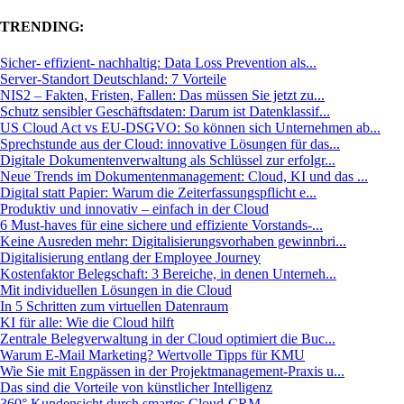
TRENDING:
Sicher- effizient- nachhaltig: Data Loss Prevention als...
Server-Standort Deutschland: 7 Vorteile
NIS2 – Fakten, Fristen, Fallen: Das müssen Sie jetzt zu...
Schutz sensibler Geschäftsdaten: Darum ist Datenklassif...
US Cloud Act vs EU-DSGVO: So können sich Unternehmen ab...
Sprechstunde aus der Cloud: innovative Lösungen für das...
Digitale Dokumentenverwaltung als Schlüssel zur erfolgr...
Neue Trends im Dokumentenmanagement: Cloud, KI und das ...
Digital statt Papier: Warum die Zeiterfassungspflicht e...
Produktiv und innovativ – einfach in der Cloud
6 Must-haves für eine sichere und effiziente Vorstands-...
Keine Ausreden mehr: Digitalisierungsvorhaben gewinnbri...
Digitalisierung entlang der Employee Journey
Kostenfaktor Belegschaft: 3 Bereiche, in denen Unterneh...
Mit individuellen Lösungen in die Cloud
In 5 Schritten zum virtuellen Datenraum
KI für alle: Wie die Cloud hilft
Zentrale Belegverwaltung in der Cloud optimiert die Buc...
Warum E-Mail Marketing? Wertvolle Tipps für KMU
Wie Sie mit Engpässen in der Projektmanagement-Praxis u...
Das sind die Vorteile von künstlicher Intelligenz
360° Kundensicht durch smartes Cloud-CRM